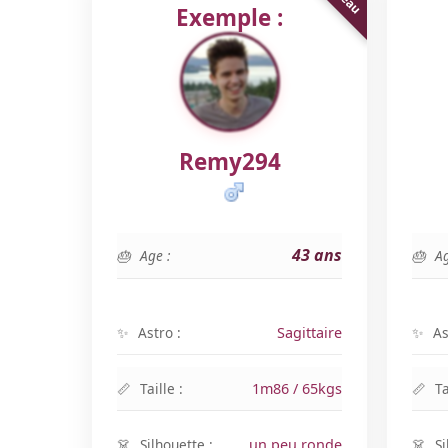
Exemple :
Remy294
43 ans
Age :
Ag
Astro :
Sagittaire
As
Taille :
1m86 / 65kgs
Ta
Silhouette :
un peu ronde
Si