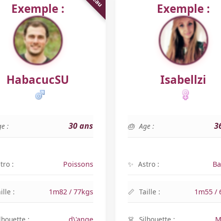
Exemple :
Exemple :
HabacucSU
Isabellzi
30 ans
3
e :
Age :
tro :
Poissons
Astro :
Ba
ille :
1m82 / 77kgs
Taille :
1m55 / 
lhouette :
d\'ange
Silhouette :
M