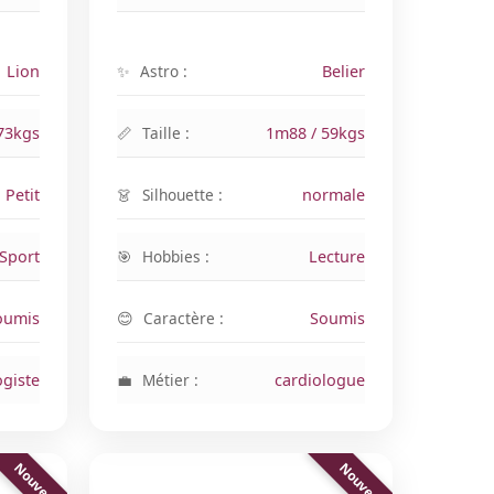
Lion
Astro :
Belier
73kgs
Taille :
1m88 / 59kgs
Petit
Silhouette :
normale
Sport
Hobbies :
Lecture
oumis
Caractère :
Soumis
ogiste
Métier :
cardiologue