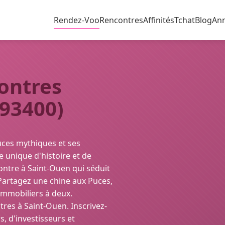
Rendez-Voo
Rencontres
Affinités
Tchat
Blog
An
ontres
93400)
ces mythiques et ses
e unique d'histoire et de
ontre à Saint-Ouen qui séduit
 Partagez une chine aux Puces,
 immobiliers à deux.
tres à Saint-Ouen. Inscrivez-
 d'investisseurs et