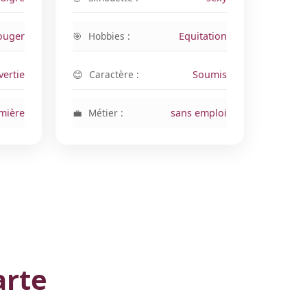
ouger
Hobbies :
Equitation
vertie
Caractère :
Soumis
mière
Métier :
sans emploi
arte