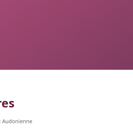
res
et Audonienne