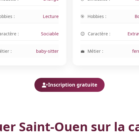
obbies :
Lecture
Hobbies :
B
aractère :
Sociable
Caractère :
Extra
tier :
baby-sitter
Métier :
fer
Inscription gratuite
uer Saint-Ouen sur la c