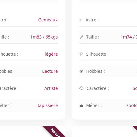
tro :
Gemeaux
Astro :
ille :
1m83 / 65kgs
Taille :
1m74 / 
lhouette :
légère
Silhouette :
obbies :
Lecture
Hobbies :
aractère :
Artiste
Caractère :
S
tier :
tapissière
Métier :
zool