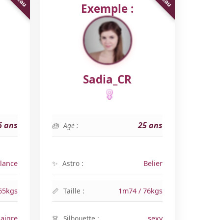
Exemple :
Sadia_CR
6 ans
25 ans
Age :
lance
Astro :
Belier
65kgs
Taille :
1m74 / 76kgs
aigre
Silhouette :
sexy