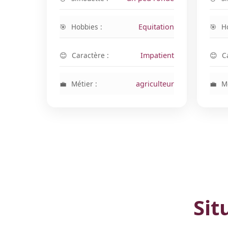
Hobbies :
Equitation
H
Caractère :
Impatient
C
Métier :
agriculteur
Mé
Sit