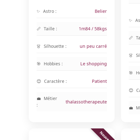
Astro :
Belier
As
Taille :
1m84 / 58kgs
Ta
Silhouette :
un peu carré
Si
Hobbies :
Le shopping
H
Caractère :
Patient
C
Métier
thalassotherapeute
:
Mé