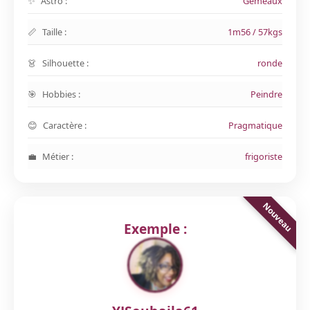
Astro :
Gemeaux
Taille :
1m56 / 57kgs
Silhouette :
ronde
Hobbies :
Peindre
Caractère :
Pragmatique
Métier :
frigoriste
Exemple :