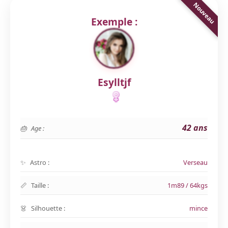
Exemple :
Esylltjf
42 ans
Age :
Astro :
Verseau
Taille :
1m89 / 64kgs
Silhouette :
mince