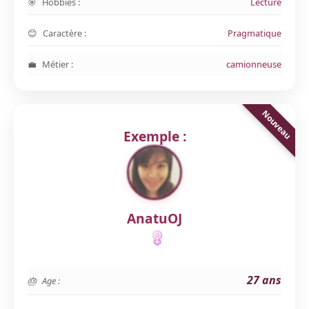
Hobbies :
Lecture
Caractère :
Pragmatique
Métier :
camionneuse
Exemple :
AnatuOJ
27 ans
Age :