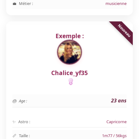
Métier :
musicienne
Exemple :
Chalice_yf35
23 ans
Age :
Astro :
Capricorne
Taille :
1m77 / 56kgs