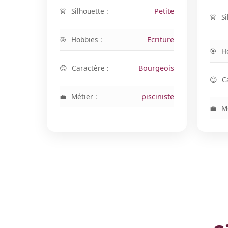
Silhouette :
Petite
Si
Hobbies :
Ecriture
H
Caractère :
Bourgeois
C
Métier :
pisciniste
Mé