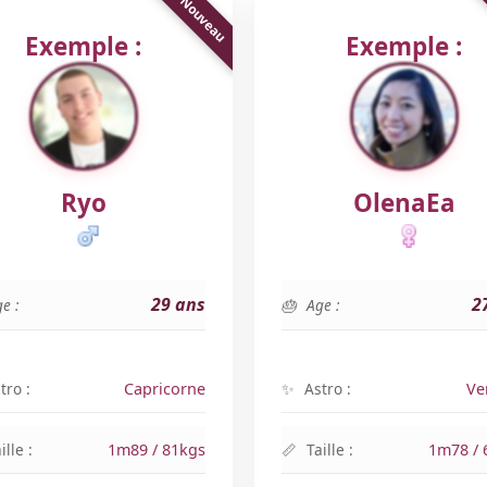
Exemple :
Exemple :
Ryo
OlenaEa
29 ans
2
e :
Age :
tro :
Capricorne
Astro :
Ve
ille :
1m89 / 81kgs
Taille :
1m78 / 