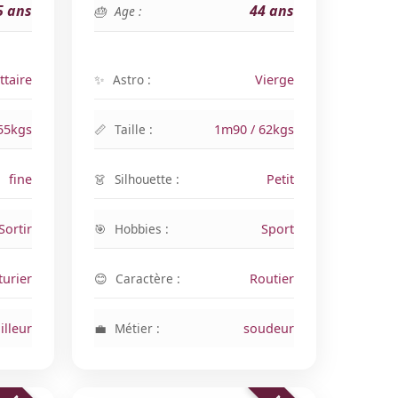
5 ans
44 ans
Age :
ttaire
Astro :
Vierge
55kgs
Taille :
1m90 / 62kgs
fine
Silhouette :
Petit
Sortir
Hobbies :
Sport
turier
Caractère :
Routier
illeur
Métier :
soudeur