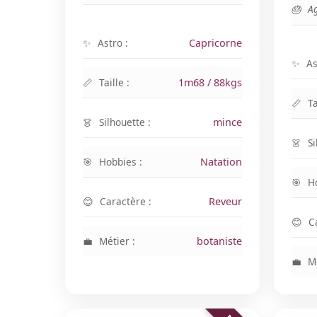
Ag
Astro :
Capricorne
As
Taille :
1m68 / 88kgs
Ta
Silhouette :
mince
Si
Hobbies :
Natation
H
Caractère :
Reveur
C
Métier :
botaniste
Mé