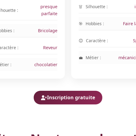
presque
Silhouette :
lhouette :
parfaite
Hobbies :
Faire l
obbies :
Bricolage
Caractère :
S
aractère :
Reveur
Métier :
mécanic
tier :
chocolatier
Inscription gratuite