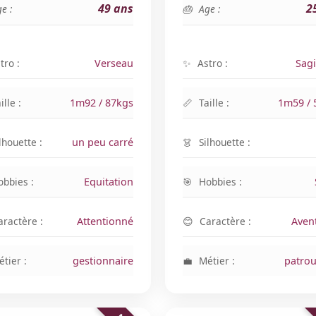
49 ans
2
e :
Age :
tro :
Verseau
Astro :
Sagi
ille :
1m92 / 87kgs
Taille :
1m59 / 
lhouette :
un peu carré
Silhouette :
obbies :
Equitation
Hobbies :
aractère :
Attentionné
Caractère :
Aven
tier :
gestionnaire
Métier :
patrou