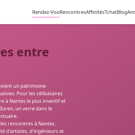
Rendez-Voo
Rencontres
Affinités
Tchat
Blog
An
es entre
ôtoient un patrimoine
tives. Pour les célibataires
e à Nantes le plus inventif et
Buren, un verre dans le
estuaire.
les rencontres à Nantes.
 d'artistes, d'ingénieurs et