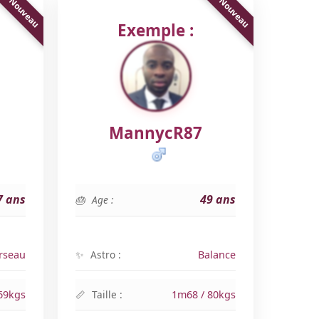
Exemple :
MannycR87
7 ans
49 ans
Age :
rseau
Astro :
Balance
69kgs
Taille :
1m68 / 80kgs