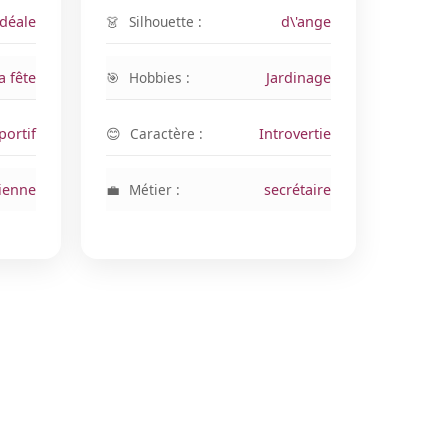
idéale
Silhouette :
d\'ange
a fête
Hobbies :
Jardinage
portif
Caractère :
Introvertie
ienne
Métier :
secrétaire