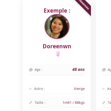
Exemple :
Doreenwn
48 ans
Age :
Ag
Astro :
Vierge
As
Taille :
1m61 / 88kgs
Ta