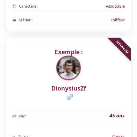
Caractère :
Associable
Métier :
coiffeur
Exemple :
DionysiusZf
45 ans
Age :
Astro :
Cancer