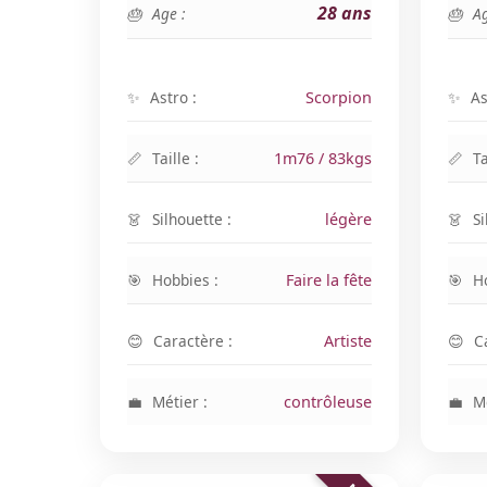
28 ans
Age :
Ag
Astro :
Scorpion
As
Taille :
1m76 / 83kgs
Ta
Silhouette :
légère
Si
Hobbies :
Faire la fête
H
Caractère :
Artiste
C
Métier :
contrôleuse
Mé