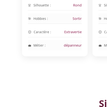
Silhouette :
Rond
Si
Hobbies :
Sortir
H
Caractère :
Extravertie
C
Métier :
dépanneur
Mé
S