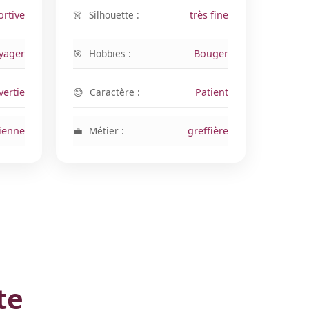
ortive
Silhouette :
très fine
yager
Hobbies :
Bouger
vertie
Caractère :
Patient
cienne
Métier :
greffière
te