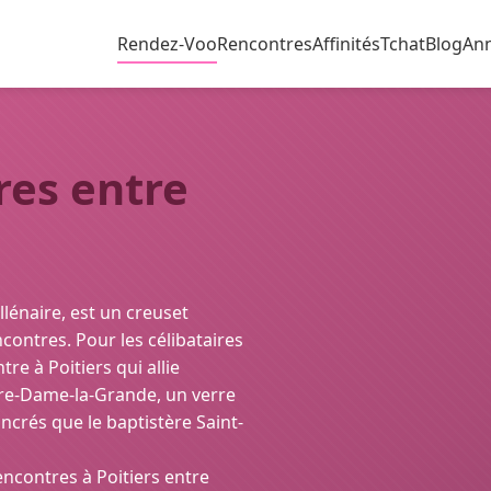
Rendez-Voo
Rencontres
Affinités
Tchat
Blog
An
res entre
illénaire, est un creuset
ncontres. Pour les célibataires
re à Poitiers qui allie
otre-Dame-la-Grande, un verre
ncrés que le baptistère Saint-
encontres à Poitiers entre