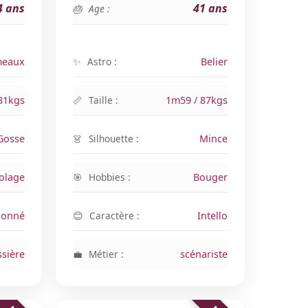
4 ans
41 ans
Age :
eaux
Astro :
Belier
81kgs
Taille :
1m59 / 87kgs
 Gosse
Silhouette :
Mince
colage
Hobbies :
Bouger
ionné
Caractère :
Intello
ssière
Métier :
scénariste