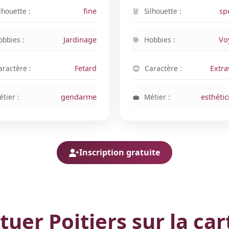
lhouette :
fine
Silhouette :
sp
obbies :
Jardinage
Hobbies :
Vo
aractère :
Fetard
Caractère :
Extra
tier :
gendarme
Métier :
esthéti
Inscription gratuite
ituer Poitiers sur la car