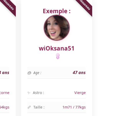
Exemple :
wiOksana51
3 ans
47 ans
Age :
corne
Astro :
Vierge
64kgs
Taille :
1m71 / 77kgs