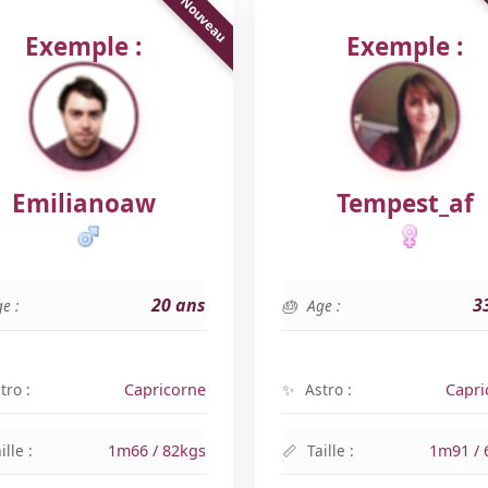
Exemple :
Exemple :
Emilianoaw
Tempest_af
20 ans
3
e :
Age :
tro :
Capricorne
Astro :
Capri
ille :
1m66 / 82kgs
Taille :
1m91 / 