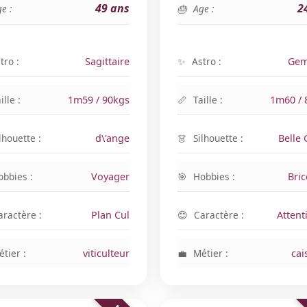
49 ans
2
e :
Age :
tro :
Sagittaire
Astro :
Gem
ille :
1m59 / 90kgs
Taille :
1m60 / 
lhouette :
d\'ange
Silhouette :
Belle
obbies :
Voyager
Hobbies :
Bri
aractère :
Plan Cul
Caractère :
Attent
tier :
viticulteur
Métier :
cai