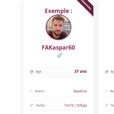
Exemple :
FAKaspar60
31 ans
Age :
Ag
Astro :
Balance
As
Taille :
1m73 / 92kgs
Ta