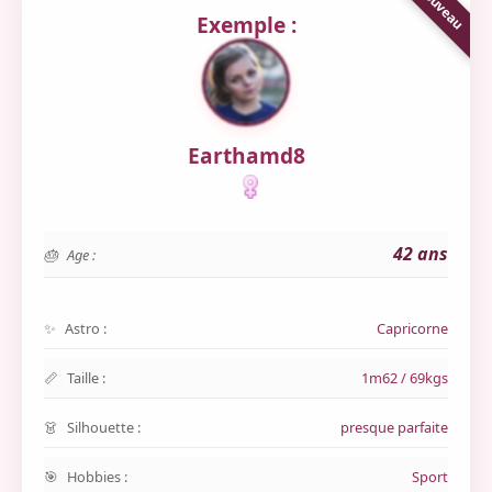
Exemple :
Earthamd8
42 ans
Age :
Astro :
Capricorne
Taille :
1m62 / 69kgs
Silhouette :
presque parfaite
Hobbies :
Sport