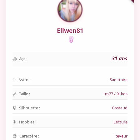
Eilwen81
31 ans
Age :
Astro :
Sagittaire
Taille :
1m77 / 91kgs
Silhouette :
Costaud
Hobbies :
Lecture
Caractère :
Reveur