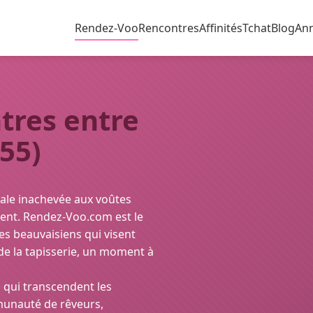
Rendez-Voo
Rencontres
Affinités
Tchat
Blog
An
tres entre
55)
drale inachevée aux voûtes
ent. Rendez-Voo.com est le
res beauvaisiens qui visent
 de la tapisserie, un moment à
qui transcendent les
munauté de rêveurs,