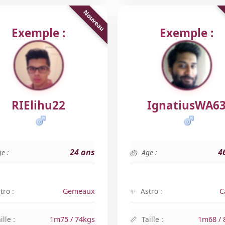
Exemple :
Exemple :
RIElihu22
IgnatiusWA6
24 ans
4
e :
Age :
tro :
Gemeaux
Astro :
C
ille :
1m75 / 74kgs
Taille :
1m68 / 