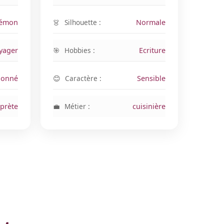
démon
Silhouette :
Normale
yager
Hobbies :
Ecriture
ionné
Caractère :
Sensible
rprète
Métier :
cuisinière