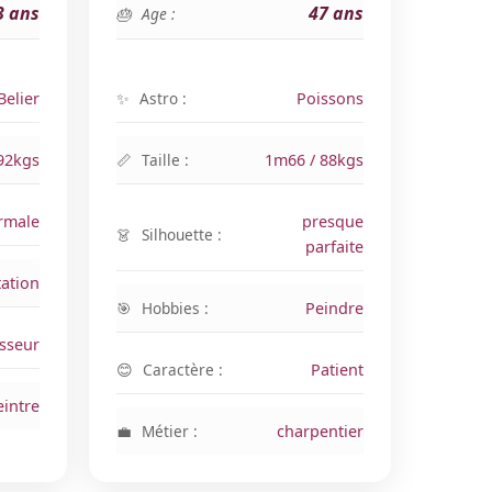
3 ans
47 ans
Age :
Belier
Astro :
Poissons
92kgs
Taille :
1m66 / 88kgs
rmale
presque
Silhouette :
parfaite
ation
Hobbies :
Peindre
sseur
Caractère :
Patient
eintre
Métier :
charpentier