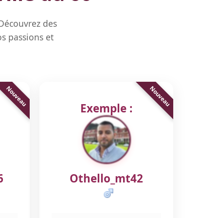
 Découvrez des
s passions et
Exemple :
6
Othello_mt42