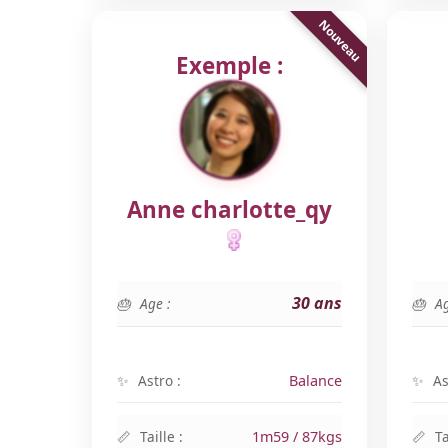
Exemple :
Anne charlotte_qy
30 ans
Age :
Ag
Astro :
Balance
As
Taille :
1m59 / 87kgs
Ta