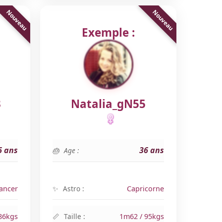
Exemple :
3
Natalia_gN55
6 ans
36 ans
Age :
ancer
Astro :
Capricorne
86kgs
Taille :
1m62 / 95kgs