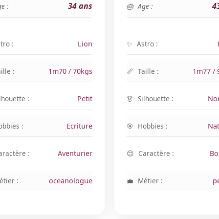
34 ans
4
e :
Age :
tro :
Lion
Astro :
ille :
1m70 / 70kgs
Taille :
1m77 / 
lhouette :
Petit
Silhouette :
No
obbies :
Ecriture
Hobbies :
Nat
aractère :
Aventurier
Caractère :
Bo
tier :
oceanologue
Métier :
p