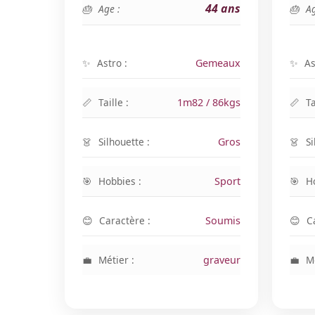
44 ans
Age :
Ag
Astro :
Gemeaux
As
Taille :
1m82 / 86kgs
Ta
Silhouette :
Gros
Si
Hobbies :
Sport
H
Caractère :
Soumis
C
Métier :
graveur
Mé