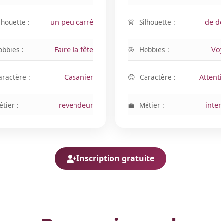
lhouette :
un peu carré
Silhouette :
de 
obbies :
Faire la fête
Hobbies :
Vo
aractère :
Casanier
Caractère :
Attent
tier :
revendeur
Métier :
inte
Inscription gratuite