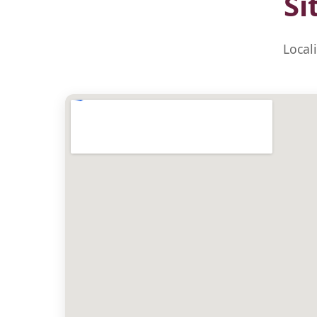
Si
Local