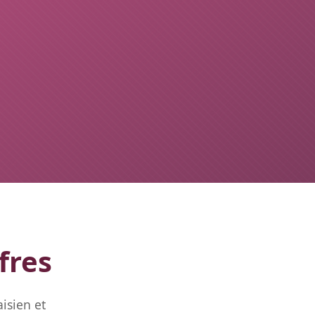
fres
isien et