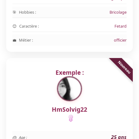
Hobbies :
Bricolage
Caractère :
Fetard
Métier :
officier
Exemple :
HmSolvig22
25 ans
Age :