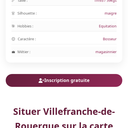
Taille :
1m93 / 59kgs
Silhouette :
maigre
Hobbies :
Equitation
Caractère :
Bosseur
Métier :
magasinnier
Inscription gratuite
Situer Villefranche-de-
Rouergue sur la carte