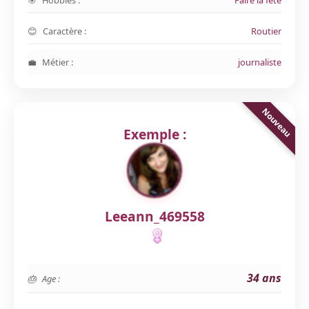
Hobbies :
Faire la fête
Caractère :
Routier
Métier :
journaliste
Exemple :
Leeann_469558
34 ans
Age :