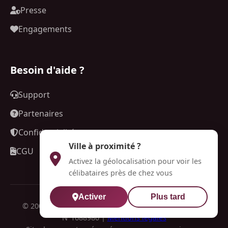
Presse
Engagements
Besoin d'aide ?
Support
Partenaires
Confidentialité
Ville à proximité ?
CGU
Activez la géolocalisation pour voir les
célibataires près de chez vous
Activer
Plus tard
© 2009-2026 Rendez-Voo. Tous droits réservés. CNIL:
N°1688980 |
Mentions légales