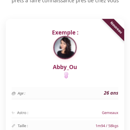
prêts à faire connaissance près de chez vous
Exemple :
Abby_Ou
26 ans
Age :
Astro :
Gemeaux
Taille :
1m94 / 58kgs